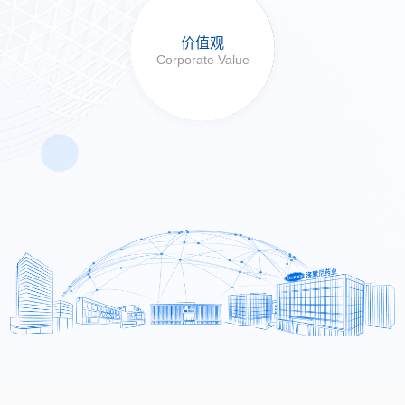
价值观
Corporate Value