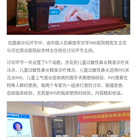
在圆桌论坛环节中，由中国人民解放军空军
986医院嵇宪生主任
与河北燕达医院赵学林主任担任讨论环节主持。
讨论环节一共设置了
5个话题，涉及到儿童过敏性鼻炎精准诊疗关
注点、儿童过敏性鼻炎精准诊疗难点、儿童过敏性鼻炎选用INS关
注点INS、儿童上气道炎症疾病的围手术期使用经验、INS激素在
特殊人群的使用，每两个专家为一组进行激烈讨论、碰撞思想、
总结临床经验，尤其是INS的临床使用的经验，内容精彩纷呈。