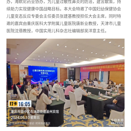
办
，海默尼药业协办，为儿童过敏性鼻炎的防治，建言献策
，
持
续助力实现健康中国
战略目标
。
本大会特邀了中国妇幼保健协会
儿童变态反应专委会主任委员张建基教授担任大会主席，同时特
邀的嘉宾由重庆医科大学附属儿童医院唐新业教授，天津市儿童
医院沈蓓教授，中国实用儿科杂志社编辑部吴洋意主任。