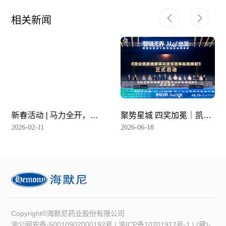
相关新闻
新春活动 | 马力全开，共
聚势星城 四奖加冕｜凯思
赴新程
立D闪耀星辰会
2026-02-11
2026-06-18
Copyright©海默尼药业股份有限公司
渝公网安备-50010902000192号
|
渝ICP备10201912号-1
|
(藏)-