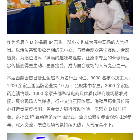
作为凯思立 D 的品牌 IP 形象，凯小立也成为展会现场的人气担
当。以活泼亲和形象亮相的凯小立，与参会观众亲切互动、合影
留念，为展位增添了满满的趣味与温度，让原本专业的骨健康理
念传播变得更生动、更易接受，成为展会现场的人气亮点之一。
本届西鼎会首日便汇聚超 5 万名行业同仁、9000 名核心决策人，
1200 余家上游品牌企业携 10 万 + 品规集中参展，3000 余家医
药连锁终端、1000 余家头部私域电商及优质代理商现场精准对
接，展会现场人气爆棚，行业交流氛围浓厚。海默尼药业展位精
心打造骨密度检测、黄金骨力银行互动体验、凯思立 D 咖啡吧
台、凯小立 IP 互动等多元体验形式，全方位吸引参会观众驻足参
与、深入交流，展位现场气氛持续火热，人气居高不下。