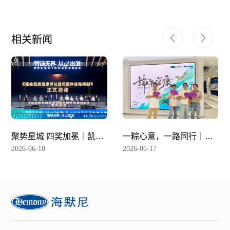
相关新闻
聚势星城 四奖加冕｜凯思
一粽心意，一路同行｜端
立D闪耀星辰会
午游园会完美收官！
2026-06-18
2026-06-17