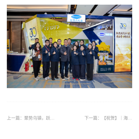
上一篇：聚势乌镇，跃迁
下一篇：【祝贺】｜海默
向新｜凯思立D30周年高
尼荣获业界肯定 星光闪耀
光亮相 乌镇健康大会获业
双品汇
界认可