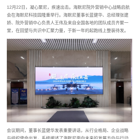
12月22日
，
凝心聚尼，疾速出击。
海默尼院外营销中心战略启航
会
在海默尼科技园隆重举行。
海默尼董事长
蓝健华
、总经理张建
娇、院外营销中心负责人
王伟
及来自全国各地的团队成员齐聚一
堂，在回望与共识中汇聚力量，于新一年的起跑线上整装待发。
会议期间，
董事长
蓝健华
发表重要讲话，从行业格局、企业战略
与组织使命出发，系统阐述了海默尼面向未来的发展
方向
与行动