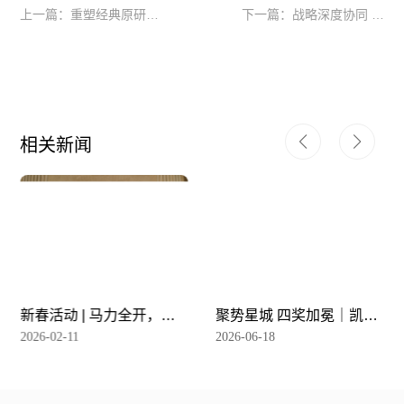
上一篇：重塑经典原研品
下一篇：战略深度协同 共
牌 共谋女性健康发展 | 爱
创千万未来 | 海默尼药业
施健中国与海默尼药业签
与万和医药集团2026战略
约仪式圆满举行
对接会圆满举行
相关新闻
新春活动 | 马力全开，共
聚势星城 四奖加冕｜凯思
赴新程
立D闪耀星辰会
2026-02-11
2026-06-18