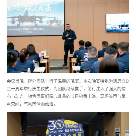
会议当晚，院外团队举行了温馨的晚宴。本次晚宴特别为凯思立
D
三十周年举行庆生仪式，为团队继续携手
，
前行注入了
强大的
信
心与动力。
销售同事们
精心准备的节目轮番上演，现场笑声与掌
声交织，气氛
热情
而融洽。