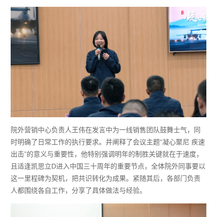
院外营销中心负责人王伟
在发言中为一线销售团队鼓舞士气，
同
时
明确了日常工作的执行要求
。并阐释了会议主题
“凝心聚尼 疾速
出击”的意义与重要性，他特别强调明年的制胜关键就在于速度，
且适逢凯思立D进入中国三十周年的重要节点，全体院外同事要以
这一里程碑为契机，把共识转化为成果。紧随其后
，
各部门负责
人
都
围绕各
自工作，分享了具体做法与经验。