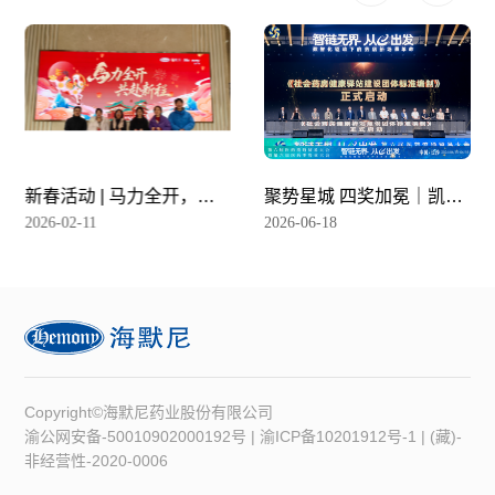
新春活动 | 马力全开，共
聚势星城 四奖加冕｜凯思
赴新程
立D闪耀星辰会
2026-02-11
2026-06-18
Copyright©海默尼药业股份有限公司
渝公网安备-50010902000192号
|
渝ICP备10201912号-1
|
(藏)-
非经营性-2020-0006